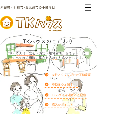
苅田町・行橋市･北九州市の不動産は
TKハウスのこだわり
TKハウスは「安心・誠実・地域密着」をモットーに、
すべてのご相談に真心を込めて対応いたします。
FEATURE
女性スタッフだけの不動産屋
不動産のお悩み
TKハウスが選ばれる理由
購入のポイント