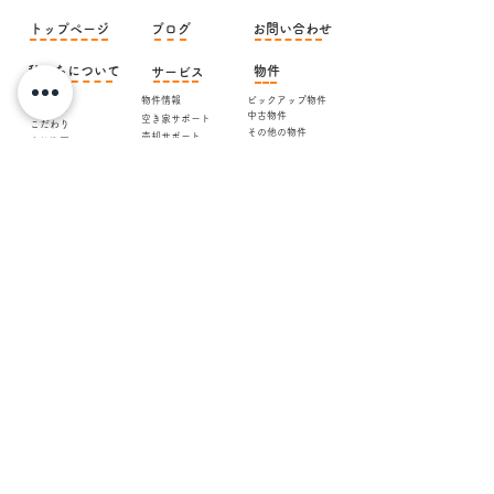
​トップページ
ブログ
お問い合わせ
私たちについて
物件
サービス
​代表挨拶
物件情報
ピックアップ物件
​スタッフ
中古物件
空き家サポート
こだわり
その他の物件
売却サポート
会社概要
賃貸物件
JR 苅田駅より徒歩 7 分です。 駐車場、キッズルームあり。
JR でお越しの方は、送迎いたします。
お気軽にご来店下さい！