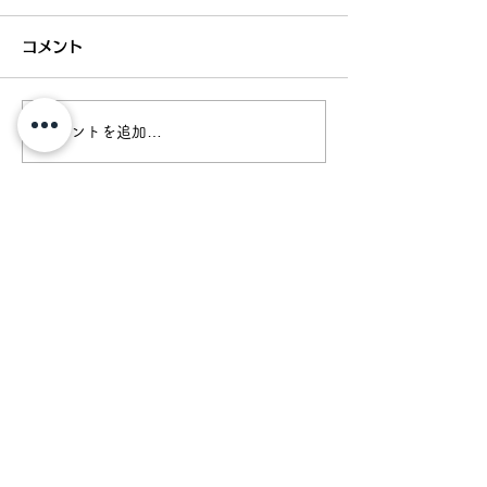
コメント
コメントを追加…
苅田町のマクドナルド
苅田町 子育て
Ｎ．Ｙ．バーベキュー肉
ター
厚ビーフ＆チーズ🍔
​トップページ
ブログ
お問い合わせ
私たちについて
物件
サービス
​代表挨拶
物件情報
ピックアップ物件
​スタッフ
中古物件
空き家サポート
こだわり
その他の物件
売却サポート
会社概要
賃貸物件