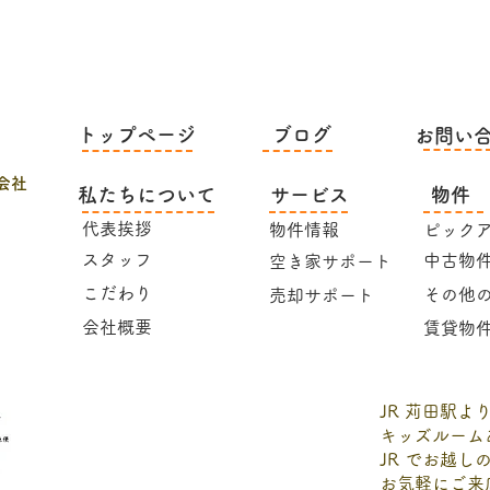
​トップページ
ブログ
お問い
会社
私たちについて
サービス
物件
​代表挨拶
物件情報
ピック
​スタッフ
中古物
空き家サポート
こだわり
その他
売却サポート
会社概要
賃貸物
JR 苅田駅よ
キッズルーム
JR でお越
お気軽にご来