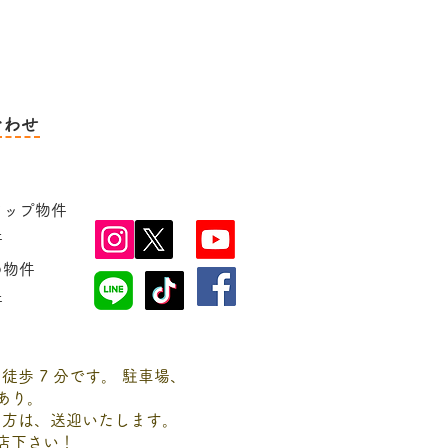
合わせ
アップ物件
件
の物件
件
り徒歩 7 分です。 駐車場、
あり。
しの方は、送迎いたします。
店下さい！